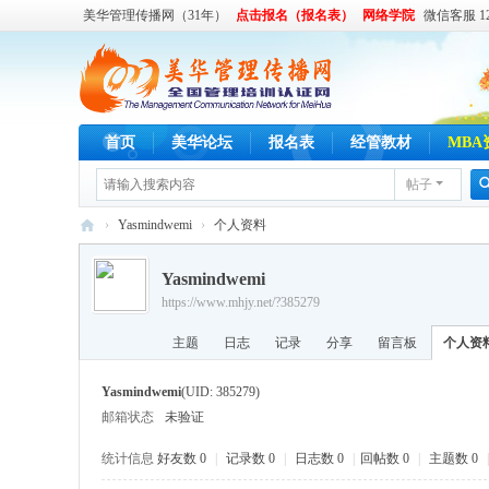
美华管理传播网（31年）
点击报名（报名表）
网络学院
微信客服 122
首页
美华论坛
报名表
经管教材
MBA
帖子
›
Yasmindwemi
›
个人资料
美
Yasmindwemi
华
https://www.mhjy.net/?385279
管
主题
日志
记录
分享
留言板
个人资
理
传
Yasmindwemi
(UID: 385279)
播
邮箱状态
未验证
网
统计信息
好友数 0
|
记录数 0
|
日志数 0
|
回帖数 0
|
主题数 0
|
,