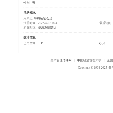
性别
男
中
国
活跃概况
用户组
等待验证会员
经
注册时间
2025-4-27 18:30
最后访问
济
所在时区
使用系统默认
管
统计信息
理
已用空间
0 B
积分
0
大
学
美华管理传播网
|
中国经济管理大学
|
全国
,
Copyright © 1998-2025
美
美
华
管
理
人
才