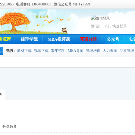
285053
电话客服 13684609885
微信公众号 MHJY1999
微信扫一扫，快速登录
资源库
经理学院
MBA视频课
慕课分站
公众号
知
热搜:
教材下载
视频下载
常年招生
MBA导师
管理培训
人力资源
品质管理
搜
索
料
分享数 0