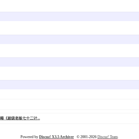
《超级老板七十二计...
Powered by
Discuz! X3.5 Archiver
© 2001-2026
Discuz! Team
.