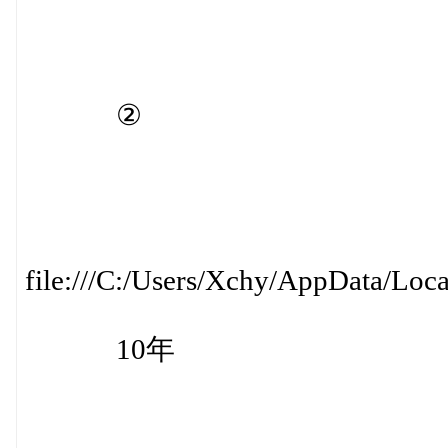
②
file:///C:/Users/Xchy/AppData/Loc
10年