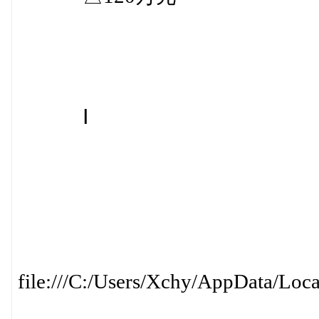
Ⅰ
file:///C:/Users/Xchy/AppData/Loc