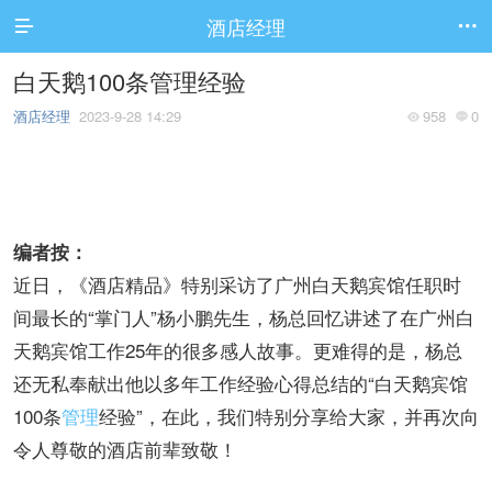
酒店经理


白天鹅100条管理经验
酒店经理
2023-9-28 14:29
958
0


编者按：
近日，《酒店精品》特别采访了广州白天鹅宾馆任职时
间最长的“掌门人”杨小鹏先生，杨总回忆讲述了在广州白
天鹅宾馆工作25年的很多感人故事。更难得的是，杨总
还无私奉献出他以多年工作经验心得总结的“白天鹅宾馆
100条
管理
经验”，在此，我们特别分享给大家，并再次向
令人尊敬的酒店前辈致敬！