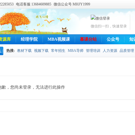
285053
电话客服 13684609885
微信公众号 MHJY1999
微信扫一扫，快速登录
资源库
经理学院
MBA视频课
慕课分站
公众号
知
热搜:
教材下载
视频下载
常年招生
MBA导师
管理培训
人力资源
品质管理
搜
索
抱歉，您尚未登录，无法进行此操作