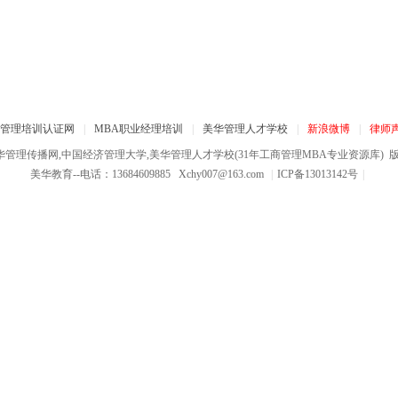
管理培训认证网
|
MBA职业经理培训
|
美华管理人才学校
|
新浪微博
|
律师
华管理传播网,中国经济管理大学,美华管理人才学校(31年工商管理MBA专业资源库)
版权
美华教育--电话：13684609885
Xchy007@163.com
|
ICP备13013142号
|