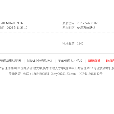
2013-10-20 09:36
最后访问
2026-7-26 21:02
时间
2026-5-11 23:19
所在时区
使用系统默认
论坛股票
1345
管理培训认证网
|
MBA职业经理培训
|
美华管理人才学校
|
新浪微博
|
律师
华管理传播网,中国经济管理大学,美华管理人才学校(31年工商管理MBA专业资源库)
版权
美华教育--电话：13684609885
Xchy007@163.com
|
ICP备13013142号
|