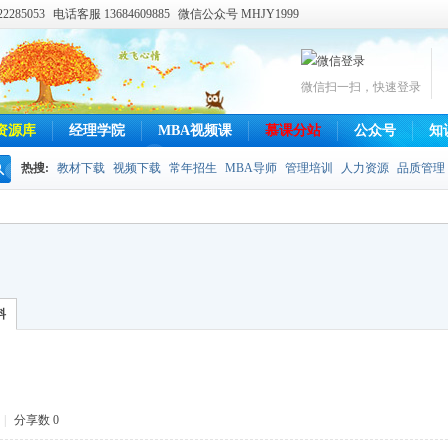
285053
电话客服 13684609885
微信公众号 MHJY1999
微信扫一扫，快速登录
资源库
经理学院
MBA视频课
慕课分站
公众号
知
热搜:
教材下载
视频下载
常年招生
MBA导师
管理培训
人力资源
品质管理
搜
索
料
|
分享数 0