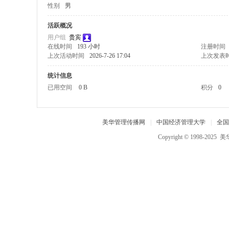
性别
男
中
国
活跃概况
用户组
贵宾
经
在线时间
193 小时
注册时间
济
上次活动时间
2026-7-26 17:04
上次发表
管
统计信息
理
已用空间
0 B
积分
0
大
学
美华管理传播网
|
中国经济管理大学
|
全国
,
Copyright © 1998-2025
美
美
华
管
理
人
才