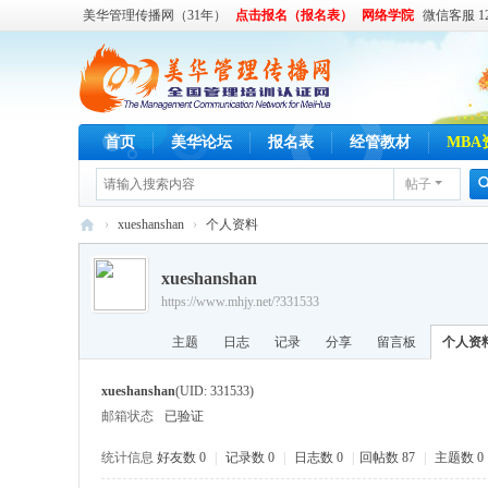
美华管理传播网（31年）
点击报名（报名表）
网络学院
微信客服 122
首页
美华论坛
报名表
经管教材
MBA
帖子
›
xueshanshan
›
个人资料
美
xueshanshan
华
https://www.mhjy.net/?331533
管
主题
日志
记录
分享
留言板
个人资
理
传
xueshanshan
(UID: 331533)
播
邮箱状态
已验证
网
统计信息
好友数 0
|
记录数 0
|
日志数 0
|
回帖数 87
|
主题数 0
,