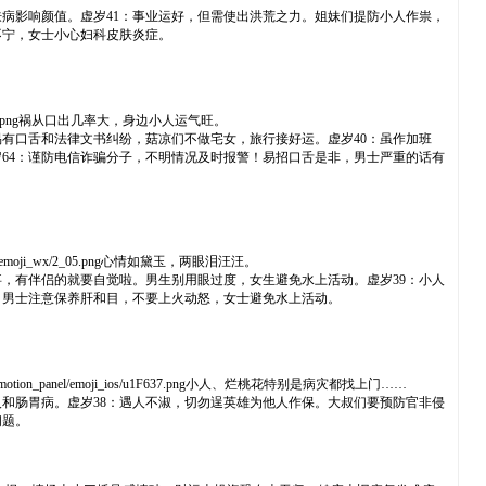
肤病影响颜值。虚岁41：事业运好，但需使出洪荒之力。姐妹们提防小人作祟，
不宁，女士小心妇科皮肤炎症。
os/u1F612.png祸从口出几率大，身边小人运气旺。
易有口舌和法律文书纠纷，菇凉们不做宅女，旅行接好运。虚岁40：虽作加班
64：谨防电信诈骗分子，不明情况及时报警！易招口舌是非，男士严重的话有
l/emoji_wx/2_05.png心情如黛玉，两眼泪汪汪。
事，有伴侣的就要自觉啦。男生别用眼过度，女生避免水上活动。虚岁39：小人
！男士注意保养肝和目，不要上火动怒，女士避免水上活动。
otion_panel/emoji_ios/u1F637.png小人、烂桃花特别是病灾都找上门……
人和肠胃病。虚岁38：遇人不淑，切勿逞英雄为他人作保。大叔们要预防官非侵
问题。