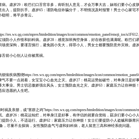
胃病。虚岁29：欧巴们口舌官非多，肯听别人意见，才会万事大吉，妹纸们要小心皮
意出入，提防扒手。虚岁65：谨防电信诈骗分子，不明情况及时报警！男士小心家宅
小聪明，将平步青云。
m/mpres/htmledition/images/icon/common/emotion_panel/emoji_i
宝须防小人作怪和妇科病。虚岁28：感觉加班掏空身体，好在收获也满满呢。欧巴们
职场资深狗，要谨言慎行，避免因小失大，得罪小人，男女士都要预防意外灾殃。虚岁
毒舌箭小心别人让你被黑祸。
wx.qq.com/mpres/htmledition/images/icon/common/emotion_pane
脾气不要一点就着，女宝宝小心血光之灾。虚岁27：桃花运势如破竹，对单身汪是好
番大事业。男士切忌傲娇强出风头，女士预防血光之灾。虚岁63：家庭压力让你神烦
适应违愿的人生吧。
s://res.wx.qq.com/mpres/htmledition/images/icon/common/em
眠。虚岁26：桃花运灿烂，对单身汪是好事，有伴侣的就要自觉啦，菇凉们要小心小
们提防小人，不适远行。虚岁62：家庭压力让你神烦！女士们要提防小人盗贼和肠胃
戒备，尽量不去探病，女性预防血气亏虚和妇科病，老人留意三高和神经系统问题。