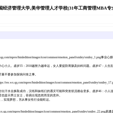
经济管理大学,美华管理人才学校(31年工商管理MBA专业资源库)
pres/htmledition/images/icon/common/emotion_panel/smiley/s
小心小人。虚岁35：2018越努力越幸运，女人要提防胃肠及妇科问题。虚岁47：人
尽量不要参加探病问丧之事。
.com/mpres/htmledition/images/icon/common/emotion_panel/s
须付出汗水去换取成功，汉纸和妹纸们的遇灾可能和突发状况都会变多。虚岁46：小人
星也提示男士女士，容易出现忽然而至的意外。
上，实现梦想，另从事女性行业能旺运。
s/htmledition/images/icon/common/emotion_panel/smiley/smiley_