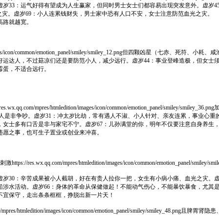
虚岁33：运气好得有望成为人生赢家，但同时男士女士们都容易出现突发意外。虚岁
之灾。虚岁69：小人连累钱财失，男士家中恐有人口不安，女士注意防范血光之灾。
高路就越宽。
ion/images/icon/common/emotion_panel/smiley/smiley_12.png
好运达人，不过菇凉们还是要防范小人，减少远行。虚岁44：事业登峰造极，但女士
霉蛋，不适合远行。
/mpres/htmledition/images/icon/common/emotion_panel/smiley/
人是非争吵。虚岁31：冲太岁比劫，常有遇人不淑、小人针对、亲友连累，事业心重的
，女士多有口舌是非与家宅不宁。虚岁67：儿孙满堂的你，明年不仅要注意自身养生
切违愿之事，也可生子置业或创业来冲喜。
.qq.com/mpres/htmledition/images/icon/common/emotion_panel
虚岁30：辛苦成果被小人截胡，好在有贵人拉你一把，女生有小病小痛、血光之灾。
船涉水活动。虚岁66：身体的革命从保健做起！不能动气伤心，不能暴饮暴食，尤其
不宜保守，走出条条框框，挣脱出新一片天！
/htmledition/images/icon/common/emotion_panel/smiley/smiley