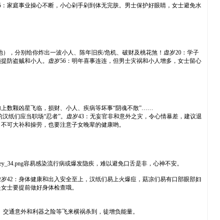
45：家庭事业操心不断，小心剁手剁到体无完肤。男士保护好眼睛，女士避免水
但四颗凶星（七赤、死符、小耗、咸池），分别给你炸出一波小人、陈年旧疾/危机、破财及桃花煞！虚岁20：学子
须提防盗贼和小人。虚岁56：明年喜事连连，但男士灾祸和小人增多，女士留心
smiley_36.png加上数颗凶星飞临，损财、小人、疾病等坏事“阴魂不散”……
汉纸们应当职场“忍者”。虚岁43：无妄官非和意外之灾，令心情暴差，建议退
，不可大补和操劳，也要注意子女晚辈的健康哟。
/smiley/smiley_34.png容易感染流行病或爆发隐疾，难以避免口舌是非，心神不安。
虚岁42：身体健康和出入安全至上，汉纸们易上火爆痘，菇凉们易有口部眼部妇
是女士要提前做好身体检查哦。
_48.png且脾胃肾隐患、交通意外和利器之险等飞来横祸杀到，徒增负能量。