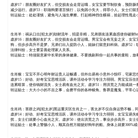
虚岁17：朋友圈好友扩大，但交损友会走背运哦，女宝宝要节制饮食，预防肠
减少远行。虚岁53：职场狗要谨言慎行，以免因小失大，得罪小人。女士们留
转运贴士：处处谨慎，避免与人滋生摩擦。打起精神挡住横祸，拾起理性甩走
生肖羊：祸从口出[犯太岁]劫财流年，招是非精，兄弟朋友连累蛊惑使你破财https://res.wx.qq.co
虚岁16：朋友圈好友扩大，但交损友会走背运哦。男宝宝会有无妄之灾，女宝
狗，但步步高升不是梦。兄弟们出入提防小人，姐妹们留意妇科病。虚岁52：
法律纠纷，女士要妥善处理家人关系。
转运贴士：特须留意家中长辈的身体健康。不要挑剔和你一起共事的童鞋，放
生肖猴：宝宝不开心明年财运贵人运畅通，但外出易有小意外小惊吓，宅家悲伤烦恼疾病围绕https://res.
虚岁15：好动、好奇宝宝思维活跃，课外活动令学习专注力弱弱。男宝宝压住
连累暗算，使你钱财流失，女士易有血光之灾。虚岁51：用洪荒之力能成就一
转运贴士：大大小小的不吉之事，会磨平你的各种棱角。鲁莽是魔鬼，平常心
生肖鸡：害群之鸡[犯太岁]黑运重灾区生肖之一，害太岁不仅自身运势不畅，同时祸及亲朋，成“害群之鸡”http
虚岁14：好动、好奇宝宝思维活跃，课外活动令学习专注力弱弱，女宝宝易失
扰，女士们就要小心血光之灾。虚岁50：使出洪荒之力，事业步步高升，女士
转运贴士：处事上警惕小人，顺其自然方能驶好狗年的船。身体上就要300%