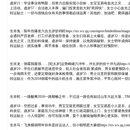
虚岁21：学业事业有鸭梨，但努力总能实现小目标，女宝宝易有血光之灾……
上活动。虚岁57：合法收入丰厚，偏门投资贪欲大则“死得快”，女士小心血光
转运贴士：一切与借钱合伙有关的事情都必须远离！其他的，加油吧，爬得越
生肖兔：陈年伤爆发六合太岁炒鸡旺https://res.wx.qq.com/mpres/htmledit
会遇到严厉老师，打工仔易受领导责备，女生们容易上火爆痘。虚岁32：你是
血光之灾，注意妇科保健。虚岁68：保持健康，以免因病破财。女士明年成倒
转运贴士：踏实做事，两手准备，稳住别浪，给小人和事故打好预防针。
生肖龙：倒霉我最强……[犯太岁]运势崎岖六冲年，冲太岁的你十冲九凶https://res.wx.qq.com
虚岁19：学生们易被早恋迷惑学业，初入社会者容易:累成狗，男女都要预防小
一步海阔天空，还要定期做好身体检查哦。虚岁55：男士注意肝脏和眼部保健
转运贴士：作为2018倒霉中的战斗机生肖，施主莫争莫冲动，平常心面对一
生肖蛇：一路酸爽2018一路顺畅之年，不过这一路也有如过山车大起大落，TM刺激https://res.wx
虚岁18：空想过多，事倍功半。男宝宝留意用眼过度，女宝宝易惹小人是非。
科炎症。虚岁54：家庭压力让你神烦！男士们老花眼找上门，女士们要避免坐
转运贴士：小人得瑟时，你可别发火啊，耍个太极瑜伽颐养身心更实际。明年
生肖马：飞来横祸明年你本是好运达人，但小聪明惹大麻烦https://res.wx.qq.com/mpres