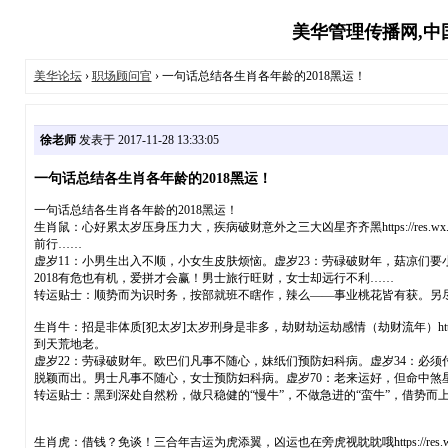
美华管理传播网,中国
美华论坛
›
职场顾问官
› 一句话总结各生肖各年龄的2018黑运！
徐老师
发表于 2017-11-28 13:33:05
一句话总结各生肖各年龄的2018黑运！
一句话总结各生肖各年龄的2018黑运！
生肖鼠：心好累太岁压身压力大，疾病破财意外之三大凶星齐齐黑https://res.wx.qq.com/m
前行……
虚岁11：小男生出入不顺，小女生皮肤烦恼。虚岁23：劳碌破财年，菇凉们要
2018有危也有机，爱拼才会赢！男士旅行旺财，女士却远行不利……
转运贴士：顺势而为识时务，按部就班不瞎作，辣么——事业桃花皆有获。另
生肖牛：招是非体质[犯太岁]太岁刑身是非多，劫财劫运劫感情（劫财流年）https://res.wx.qq
到天荒地老。
虚岁22：劳碌破财年。欧巴们凡事不随心，妹纸们预防妇科病。虚岁34：必
脱颖而出。男士凡事不随心，女士预防妇科病。虚岁70：老来运好，但命中煞
转运贴士：黑到深处自然粉，做只稳健的“慢牛”，不做急进的“蛮牛”，借势而
生肖虎：借钱？免谈！三合年吉运为虎添翼，凶运也在旁虎视眈眈哦https://res.wx.qq.com/mpre