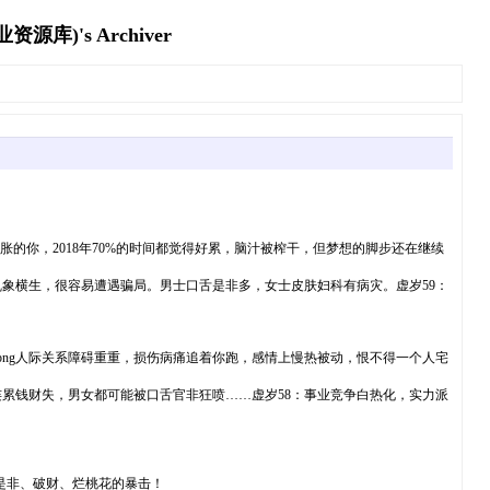
's Archiver
miley_1.png事业心膨胀的你，2018年70%的时间都觉得好累，脑汁被榨干，但梦想的脚步还在继续
生乱象横生，很容易遭遇骗局。男士口舌是非多，女士皮肤妇科有病灾。虚岁59：
miley/smiley_17.png人际关系障碍重重，损伤病痛追着你跑，感情上慢热被动，恨不得一个人宅
连累钱财失，男女都可能被口舌官非狂喷……虚岁58：事业竞争白热化，实力派
22.png易遭是非、破财、烂桃花的暴击！