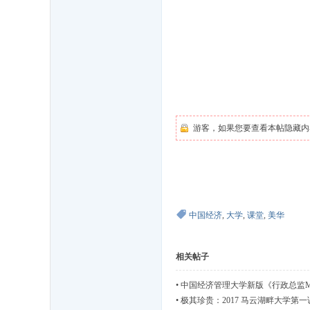
,
中
国
经
济
管
理
游客，如果您要查看本帖隐藏内
大
学
,
美
中国经济
,
大学
,
课堂
,
美华
华
管
相关帖子
理
•
中国经济管理大学新版《行政总监M
人
•
极其珍贵：2017 马云湖畔大学第一
才