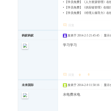
•
【学员免费】《人力资源管理》在线E
学
•
【学员免费】《供应链管理》在线EM
•
【学员免费】《经理人领导力》在线E
校
(3
回复
1
年
蚂蚁蚂蚁
发表于 2014-2-5 21:45:45
|
显示
工
学习学习
商
管
理
M
回复
B
未来国际
发表于 2014-2-9 11:50:16
|
显示
A
专
水电费水电
业
资