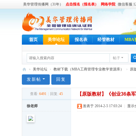
美华管理传播网（31年）
点击报名（报名表）
网络学院
微信客服 122
首页
美华论坛
报名表
经管教材
MBA
帖子
»
美华论坛
›
教材下载（MBA工商管理专业教学资源库）
›
原
美
发新帖
回复
华
【原版教材】《创业36条
查看:
6491
|
回复:
45
管
理
徐老师
发表于 2014-2-5 17:03:24
|
显示
传
播
网