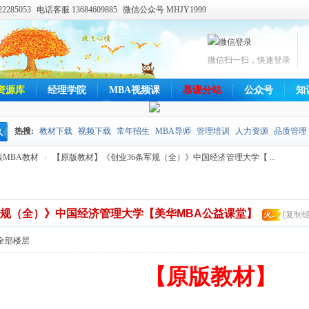
285053
电话客服 13684609885
微信公众号 MHJY1999
微信扫一扫，快速登录
资源库
经理学院
MBA视频课
慕课分站
公众号
知
热搜:
教材下载
视频下载
常年招生
MBA导师
管理培训
人力资源
品质管理
搜
版MBA教材
›
【原版教材】《创业36条军规（全）》中国经济管理大学【 ...
索
军规（全）》中国经济管理大学【美华MBA公益课堂】
火..
[复制链
全部楼层
【原版教材】