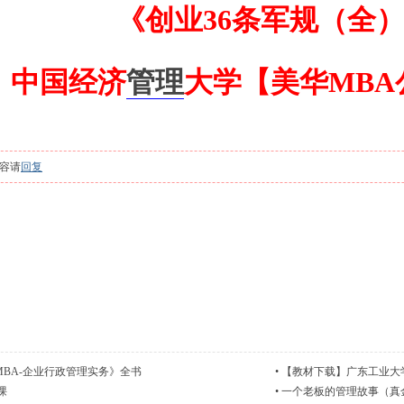
《创业36条军规（全
中国经济
管理
大学【美华MBA
容请
回复
BA-企业行政管理实务》全书
•
【教材下载】广东工业大
课
•
一个老板的管理故事（真