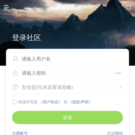


登录社区



安全提问(未设置请忽略)


阅读并同意
《用户协议》
和
《隐私声明》

登录
注册帐号
忘记密码