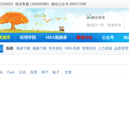
285053
电话客服 13684609885
微信公众号 MHJY1999
微信扫一扫，快速登录
资源库
经理学院
MBA视频课
慕课分站
公众号
知
热搜:
教材下载
视频下载
常年招生
MBA导师
管理培训
人力资源
品质管理
搜
索
乐
|
Flash
|
日志
|
投票
|
用户
|
帖子
|
文章