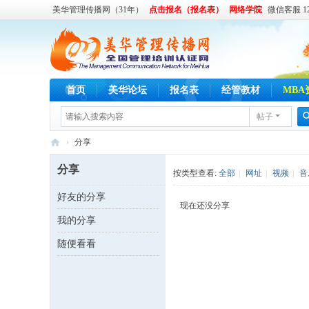
美华管理传播网（31年）
点击报名（报名表）
网络学院
微信客服 122
首页
美华论坛
报名表
经管教材
MBA
帖子
›
分享
美
分享
按类型查看:
全部
|
网址
|
视频
|
音
华
好友的分享
管
现在还没分享
我的分享
理
传
随便看看
播
网
,