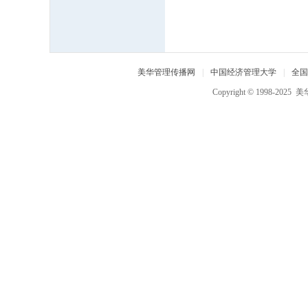
中
国
经
济
美华管理传播网
|
中国经济管理大学
|
全国
管
Copyright © 1998-2025
美
理
大
学
,
美
华
管
理
人
才