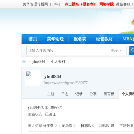
美华管理传播网（31年）
点击报名（报名表）
网络学院
微信客服 122
首页
美华论坛
报名表
经管教材
MBA
帖子
›
ylm8844
›
个人资料
美
ylm8844
华
https://www.mhjy.net/?389977
管
主题
日志
记录
分享
留言板
个人资
理
传
ylm8844
(UID: 389977)
播
邮箱状态
已验证
网
统计信息
好友数 0
|
记录数 0
|
日志数 0
|
回帖数 19
|
主题数 0
,