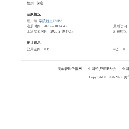
性别
保密
中
国
活跃概况
用户组
学院新生EMBA
经
注册时间
2026-2-10 14:45
最后访问
济
上次发表时间
2026-2-10 17:17
所在时区
管
统计信息
理
已用空间
0 B
积分
0
大
学
美华管理传播网
|
中国经济管理大学
|
全国
,
Copyright © 1998-2025
美
美
华
管
理
人
才