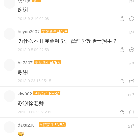
杨成友
#
17
谢谢
2013-9-2 16:02:08


heyou2007
学院新生EMBA
#
18
为什么不开展金融学、管理学等博士招生？
2013-9-5 09:22:58


hn7397
学院新生EMBA
#
19
谢谢
2013-9-23 15:35:15


kly-002
学院新生EMBA
#
20
谢谢徐老师
2013-9-26 20:25:01


daxu2001
学院新生EMBA
#
21