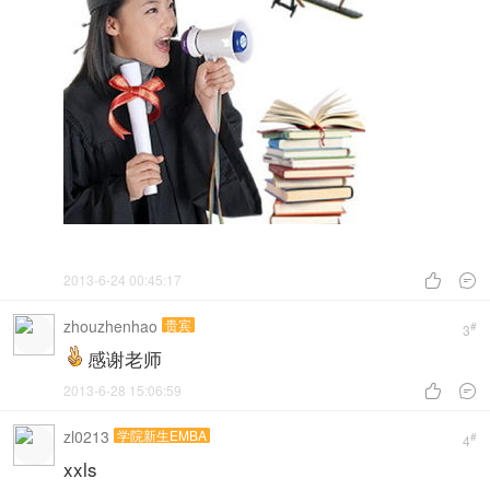
2013-6-24 00:45:17


zhouzhenhao
贵宾
#
3
感谢老师
2013-6-28 15:06:59


zl0213
学院新生EMBA
#
4
xxls