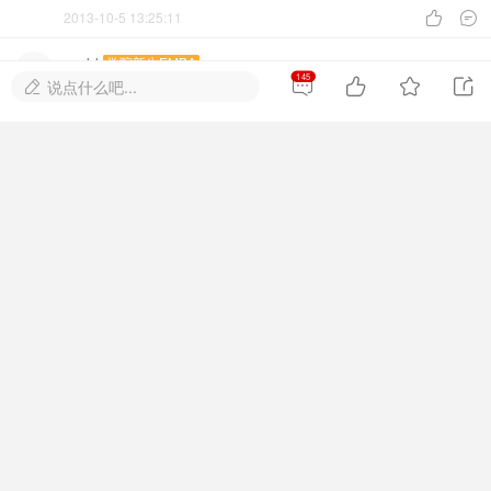
2013-10-5 13:25:11


nodd
学院新生EMBA
#
22
145




说点什么吧...

O(∩_∩)O谢谢徐老师
2013-10-9 22:56:25


早起晚到的鸟
贵宾
#
23
学习！！学习！
2013-10-12 15:28:13


zp8jx
贵宾
#
24
谢谢老师
2013-10-15 15:33:47


晓柯
学院新生EMBA
#
25
学习。不可能不学习
2013-10-15 21:58:39

