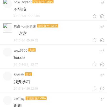
new_bryant
学院新生EMBA
#
9
不错哦
2013-7-30 15:16:00


周占--从头再来
学院新生EMBA
#
10
谢谢
2013-8-1 05:49:22


wgz6655
贵宾
#
11
haode
2013-8-2 21:12:57


林岩松
贵宾
#
12
我要学习
2013-8-4 20:22:49


swiftlcy
学院新生EMBA
#
13
谢谢