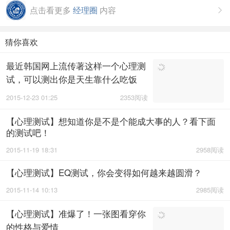
点击看更多
经理圈
内容

猜你喜欢
最近韩国网上流传著这样一个心理测
试，可以测出你是天生靠什么吃饭
的，很准哦~快来...
2015-12-23 01:25
2353阅读
【心理测试】想知道你是不是个能成大事的人？看下面
的测试吧！
2015-11-19 18:31
2958阅读
【心理测试】EQ测试，你会变得如何越来越圆滑？
2015-11-14 10:13
2985阅读
【心理测试】准爆了！一张图看穿你
的性格与爱情