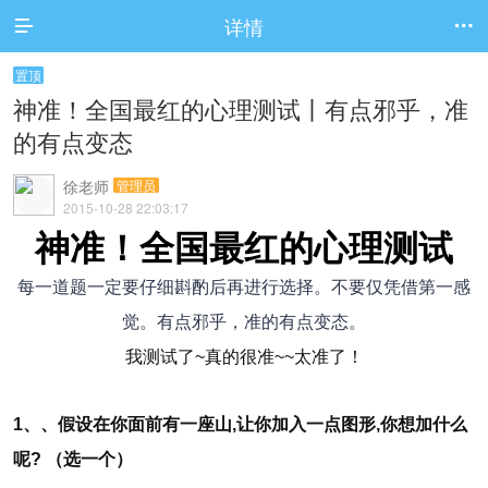
详情


置顶
神准！全国最红的心理测试丨有点邪乎，准
的有点变态
徐老师
管理员
2015-10-28 22:03:17
神准！全国最红的心理测试
每一道题一定要仔细斟酌后再进行选择。不要仅凭借第一感
觉。有点邪乎，准的有点变态。
我测试了~真的很准~~太准了！
1、
、假设在你面前有一座山,让你加入一点图形,你想加什么
呢? （选一个）