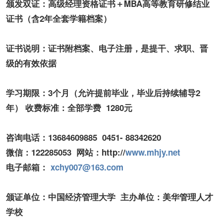
颁发双证：
高级经理资格证书＋MBA高等教育研修结业
证书（含2年全套学籍档案）
证书说明：
证书附档案、电子注册，是提干、求职、晋
级的有效依据
学习期限
：
3
个月（允许提前毕业，毕业后持续辅导2
年）
收费标准
：
全部学费 1280
元
咨询电话：
13684609885 0451- 88342620
微信：
122285053
网站：
http://
www.mhjy.net
电子邮箱：
xchy007@163.com
颁证单位：中国经济管理大学 主办单位：美华管理人才
学校