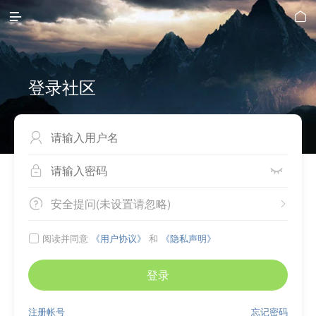


登录社区



安全提问(未设置请忽略)


阅读并同意
《用户协议》
和
《隐私声明》

登录
注册帐号
忘记密码