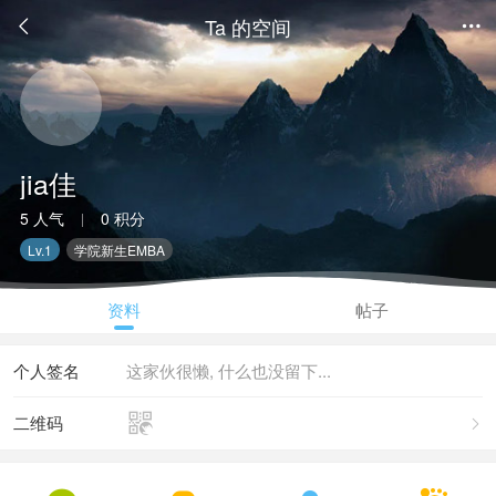
Ta 的空间


jia佳
5 人气
0 积分
|
Lv.1
学院新生EMBA
资料
帖子
个人签名
这家伙很懒, 什么也没留下...

二维码
