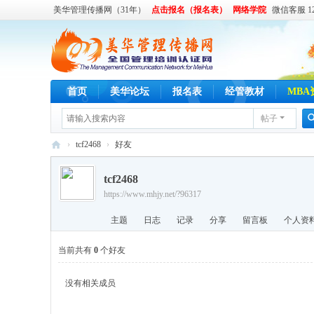
美华管理传播网（31年）
点击报名（报名表）
网络学院
微信客服 122
首页
美华论坛
报名表
经管教材
MBA
帖子
›
tcf2468
›
好友
美
tcf2468
华
https://www.mhjy.net/?96317
管
主题
日志
记录
分享
留言板
个人资
理
传
当前共有
0
个好友
播
没有相关成员
网
,