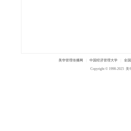
中
国
经
济
管
理
大
美华管理传播网
|
中国经济管理大学
|
全国
学
Copyright © 1998-2025
美
,
美
华
管
理
人
才