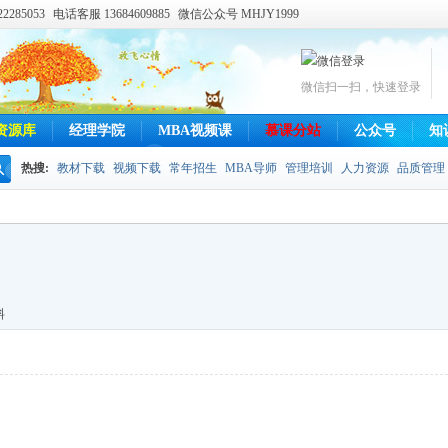
285053
电话客服 13684609885
微信公众号 MHJY1999
微信扫一扫，快速登录
资源库
经理学院
MBA视频课
慕课分站
公众号
知
热搜:
教材下载
视频下载
常年招生
MBA导师
管理培训
人力资源
品质管理
搜
索
料