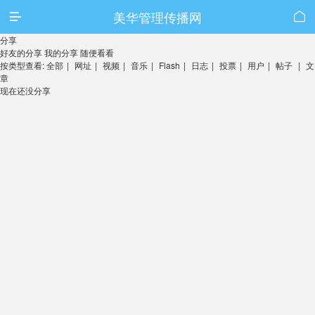
美华管理传播网


分享
好友的分享
我的分享
随便看看
按类型查看:
全部
|
网址
|
视频
|
音乐
|
Flash
|
日志
|
投票
|
用户
|
帖子
|
文
章
现在还没分享