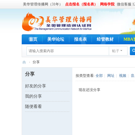
美华管理传播网（31年）
点击报名（报名表）
网络学院
微信客服 122
首页
美华论坛
报名表
经管教材
MBA
帖子
›
分享
美
分享
按类型查看:
全部
|
网址
|
视频
|
音
华
好友的分享
管
现在还没分享
我的分享
理
传
随便看看
播
网
,