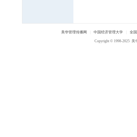
中
国
经
济
美华管理传播网
|
中国经济管理大学
|
全国
管
Copyright © 1998-2025
美
理
大
学
,
美
华
管
理
人
才