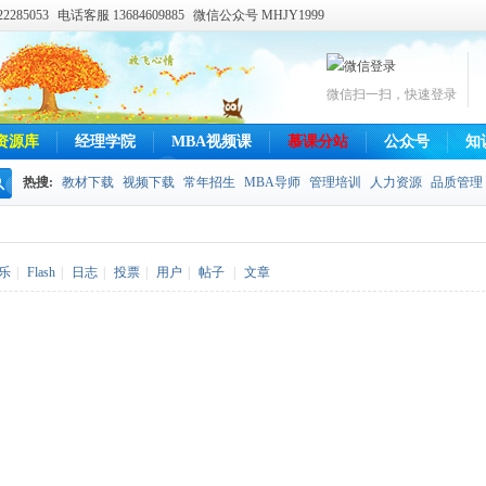
285053
电话客服 13684609885
微信公众号 MHJY1999
微信扫一扫，快速登录
资源库
经理学院
MBA视频课
慕课分站
公众号
知
热搜:
教材下载
视频下载
常年招生
MBA导师
管理培训
人力资源
品质管理
搜
索
乐
|
Flash
|
日志
|
投票
|
用户
|
帖子
|
文章