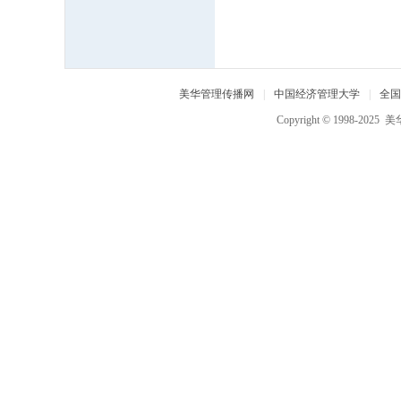
中
国
经
济
美华管理传播网
|
中国经济管理大学
|
全国
管
Copyright © 1998-2025
美
理
大
学
,
美
华
管
理
人
才