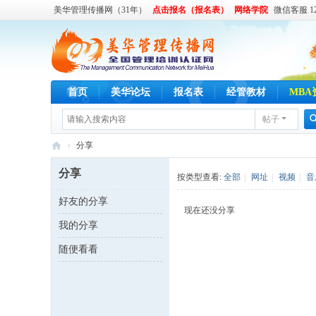
美华管理传播网（31年）
点击报名（报名表）
网络学院
微信客服 122
首页
美华论坛
报名表
经管教材
MBA
帖子
›
分享
美
分享
按类型查看:
全部
|
网址
|
视频
|
音
华
好友的分享
管
现在还没分享
我的分享
理
传
随便看看
播
网
,