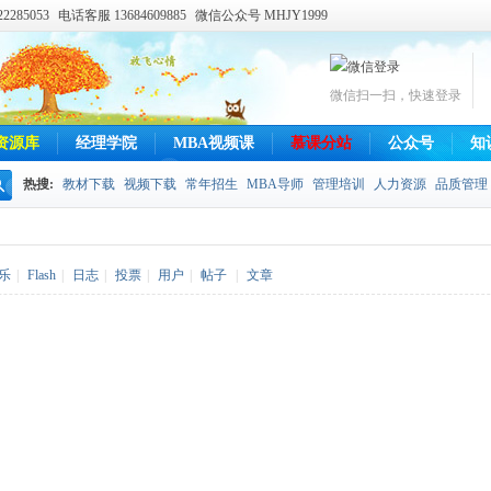
285053
电话客服 13684609885
微信公众号 MHJY1999
微信扫一扫，快速登录
资源库
经理学院
MBA视频课
慕课分站
公众号
知
热搜:
教材下载
视频下载
常年招生
MBA导师
管理培训
人力资源
品质管理
搜
索
乐
|
Flash
|
日志
|
投票
|
用户
|
帖子
|
文章