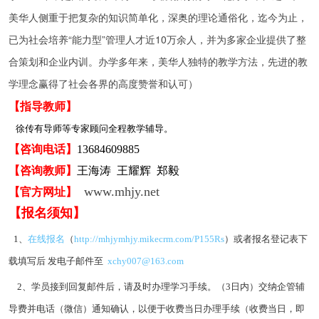
美华人侧重于把复杂的知识简单化，深奥的理论通俗化，迄今为止，
已为社会培养“能力型”管理人才近10万余人，并为多家企业提供了整
合策划和企业内训。办学多年来，美华人独特的教学方法，先进的教
学理念赢得了社会各界的高度赞誉和认可）
【指导教师】
徐传有导师等专家顾问全程教学辅导。
【咨询电话】
13684609885
【咨询教师】
王海涛 王耀辉 郑毅
www.mhjy.net
【官方网址】
【报名须知】
1、
在线报名
（
http://mhjymhjy.mikecrm.com/P155Rs
）
或者报名登记表下
载填写后 发电子邮件至
xchy007@163.com
2、学员接到回复邮件后，请及时办理学习手续。（3日内）交纳企管辅
导费并电话（微信）通知确认，以便于收费当日办理手续（收费当日，即