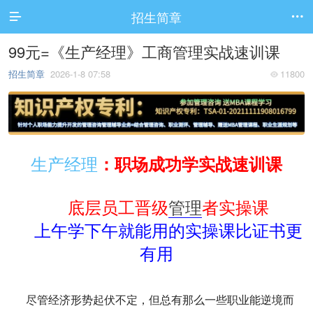
招生简章


99元=《生产经理》工商管理实战速训课
招生简章
2026-1-8 07:58
11800

生产经理
：职场成功学实战速训课
底层员工晋级
管理
者实操课
上午学下午就能用的实操课比证书更
有用
尽管经济形势起伏不定，但总有那么一些职业能逆境而